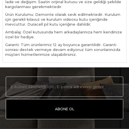
İade ve değişim: Saatin orijinal kutusu ve size geldiği şekilde
kargolanması gerekmektedir.
Ürün Kurulumu: Demonte olarak sevk edilmektedir. Kurulum
için gerekli kılavuz ve kurulum videosu kutu içeriğinde
mevcuttur. Duracell pil kutu içeriğine dahildir.
Ambalaj: Özel kutusunda hem arkadaşlarınıza hem kendinize
özel bir hediye.
Garanti: Tüm ürünlerimiz 12 ay boyunca garantilidir. Garanti
sonrası destek vermeye devam ediyoruz tüm sorunlarınızda
müşteri hizmetlerimize ulaşabilirsiniz.
ABONE OL