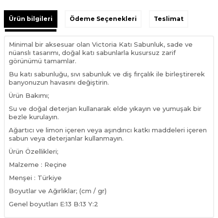
Ürün bilgileri
Ödeme Seçenekleri
Teslimat
Minimal bir aksesuar olan Victoria Katı Sabunluk, sade ve
nüanslı tasarımı, doğal katı sabunlarla kusursuz zarif
görünümü tamamlar.
Bu katı sabunluğu, sıvı sabunluk ve diş fırçalık ile birleştirerek
banyonuzun havasını değiştirin.
Ürün Bakımı;
Su ve doğal deterjan kullanarak elde yıkayın ve yumuşak bir
bezle kurulayın.
Ağartıcı ve limon içeren veya aşındırıcı katkı maddeleri içeren
sabun veya deterjanlar kullanmayın.
Ürün Özellikleri;
Malzeme : Reçine
Menşei : Türkiye
Boyutlar ve Ağırlıklar; (cm / gr)
Genel boyutları E:13 B:13 Y:2