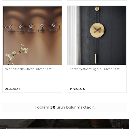
Worldclock5 Silver Duvar Saati
Serenity30Antikgold Duvar Saati
21.250,00
₺
14.450,00
₺
Toplam
58
ürün bulunmaktadır.