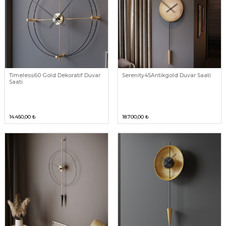
Timeless60 Gold Dekoratif Duvar
Serenity45Antikgold Duvar Saati
Saati
14.450,00
₺
18.700,00
₺