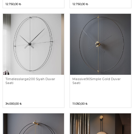
12.750,00
₺
12.750,00
₺
Timelesslarge200 Siyah Duvar
Massive90Simple Gold Duvar
Saati
Saati
34.000,00
₺
11.050,00
₺