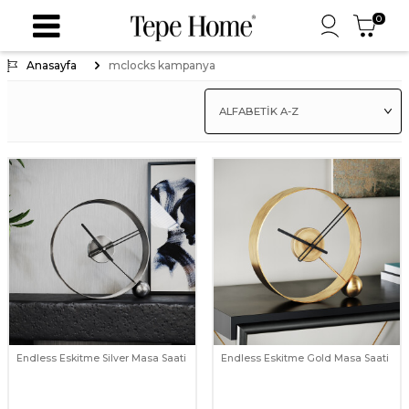
0
Anasayfa
mclocks kampanya
Endless Eskitme Silver Masa Saati
Endless Eskitme Gold Masa Saati