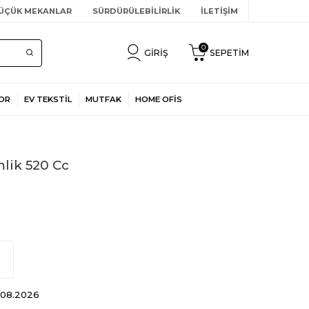
ÜÇÜK MEKANLAR
SÜRDÜRÜLEBİLİRLİK
İLETİŞİM
0
GIRIŞ
SEPETIM
OR
EV TEKSTİL
MUTFAK
HOME OFİS
lik 520 Cc
9.08.2026