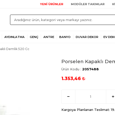
YENİ ÜRÜNLER
MODÜLER TAKIMLAR
K
AYDINLATMA
GENÇ
ANTRE
BANYO
DUVAR DEKOR
EV DEK
aklı Demlik 520 Cc
Porselen Kapaklı Dem
Ürün Kodu :
2057488
1.353,46
₺
Kargoya Planlanan Teslimat: 1