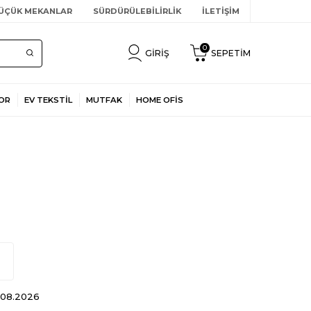
ÜÇÜK MEKANLAR
SÜRDÜRÜLEBİLİRLİK
İLETİŞİM
0
GIRIŞ
SEPETIM
OR
EV TEKSTİL
MUTFAK
HOME OFİS
8.08.2026