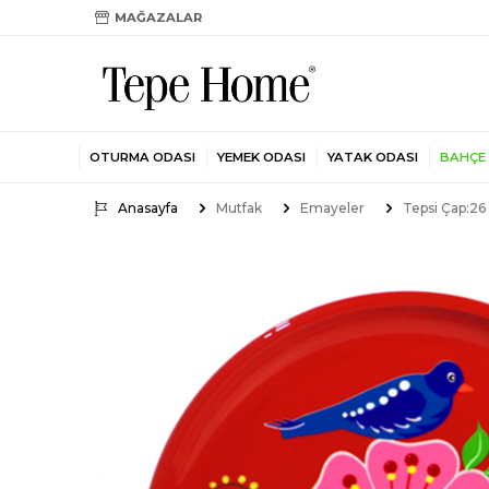
MAĞAZALAR
OTURMA ODASI
YEMEK ODASI
YATAK ODASI
BAHÇE
Anasayfa
Mutfak
Emayeler
Tepsi Çap:2