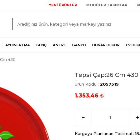
YENİ ÜRÜNLER
MODÜLER TAKIMLAR
K
AYDINLATMA
GENÇ
ANTRE
BANYO
DUVAR DEKOR
EV DEK
6 Cm 430
Tepsi Çap:26 Cm 430
Ürün Kodu :
2057319
1.353,46
₺
Kargoya Planlanan Teslimat: 1